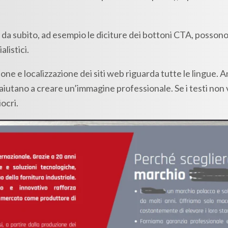
ili da subito, ad esempio le diciture dei bottoni CTA, possono
listici.
ione e localizzazione dei siti web riguarda tutte le lingue. 
n aiutano a creare un’immagine professionale. Se i testi non
iocri.