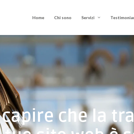
Home
Chi sono
Servizi
Testimonia
r capire che la t