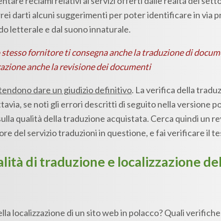
ntare reclami relativi ai servizi offerti dalle realtà del set
i darti alcuni suggerimenti per poter identificare in via p
do letterale e dal suono innaturale.
o stesso fornitore ti consegna anche la traduzione di docum
razione anche la revisione dei documenti
tendono dare un giudizio definitivo
. La verifica della trad
tavia, se noti gli errori descritti di seguito nella versione 
ulla qualità della traduzione acquistata. Cerca quindi un r
e del servizio traduzioni in questione, e fai verificare il te
lità di traduzione e localizzazione del
della localizzazione di un sito web in polacco? Quali verific