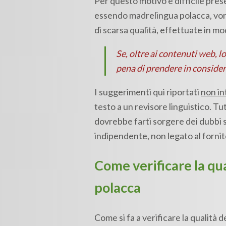
Per questo motivo è difficile prese
essendo madrelingua polacca, vorre
di scarsa qualità, effettuate in mo
Se, oltre ai contenuti web, l
pena di prendere in conside
I suggerimenti qui riportati
non in
testo a un revisore linguistico. Tut
dovrebbe farti sorgere dei dubbi s
indipendente, non legato al fornitor
Come verificare la qua
polacca
Come si fa a verificare la qualità 