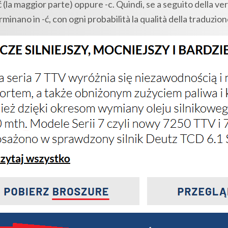
 -ć (la maggior parte) oppure -c. Quindi, se a seguito della ver
minano in -ć, con ogni probabilità la qualità della traduzione