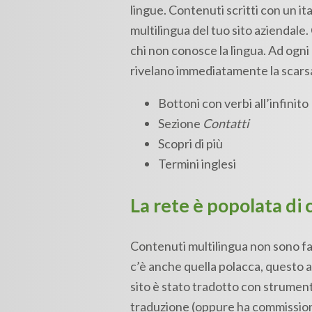
lingue. Contenuti scritti con un it
multilingua del tuo sito aziendale.
chi non conosce la lingua. Ad ogni 
rivelano immediatamente la scarsa 
Bottoni con verbi all’infinito
Sezione
Contatti
Scopri di più
Termini inglesi
La rete è popolata di
Contenuti multilingua non sono faci
c’è anche quella polacca, questo art
sito è stato tradotto con strument
traduzione (oppure ha commissionat