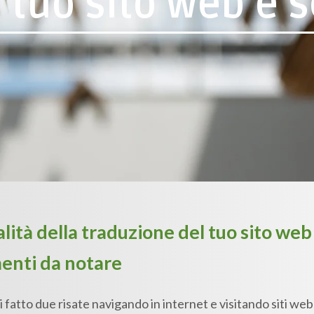
 tuo sito web è 
lità della traduzione del tuo sito web 
enti da notare
 fatto due risate navigando in internet e visitando siti web l