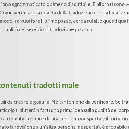
aliano sgrammaticato o almeno discutibile. E allora ti sono 
 Come verificare la qualità della traduzione e della localizz
modo, se vuoi fare il primo passo, cerca sul sito questi quatt
qualità del servizio di traduzione polacca.
 contenuti tradotti male
li da creare e gestire. Né tantomeno da verificare. Se tra l
icolo ti aiuterà a farti una prima idea sulla qualità dei corp
i automatici oppure da una persona inesperta e il fornitore 
o la revisione a un’altra persona inesperta), è probabile 