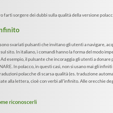
 farti sorgere dei dubbi sulla qualità della versione polacc
nfinito
o svariati pulsanti che invitano gli utenti a navigare, acqu
sul sito. In italiano, i comandi hanno la forma del modo impe
 Ad esempio, il pulsante che incoraggia gli utenti a donare 
ARE. In polacco, in questi casi, non si usano mai gli infini
traduzioni polacche di scarsa qualità (es. traduzione autom
ate alla lettera, cioè con verbi all’infinito. Alle orecchie d
come riconoscerli