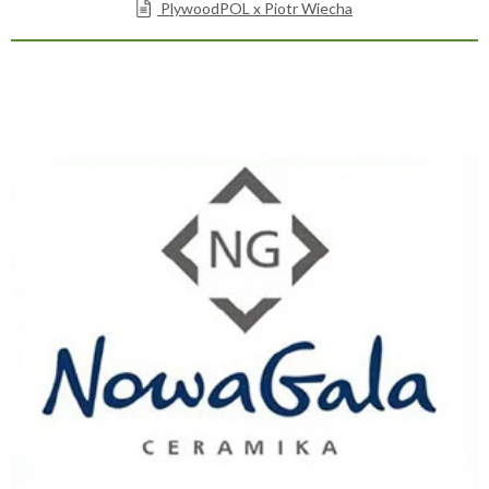
PlywoodPOL x Piotr Wiecha