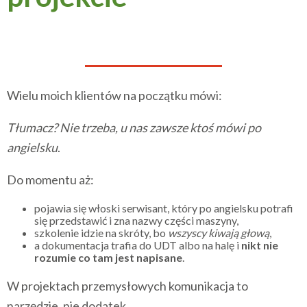
Wielu moich klientów na początku mówi:
Tłumacz? Nie trzeba, u nas zawsze ktoś mówi po
angielsku
.
Do momentu aż:
pojawia się włoski serwisant, który po angielsku potrafi
się przedstawić i zna nazwy części maszyny,
szkolenie idzie na skróty, bo
wszyscy kiwają głową
,
a dokumentacja trafia do UDT albo na halę i
nikt nie
rozumie co tam jest napisane
.
W projektach przemysłowych komunikacja to
narzędzie, nie dodatek.