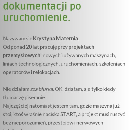
dokumentacji po
uruchomienie.
Nazywam się
Krystyna Maternia
.
Od ponad
20 lat
pracuję przy
projektach
przemysłowych
: nowych i używanych maszynach,
liniach technologicznych, uruchomieniach, szkoleniach
operatorów i relokacjach.
Nie działam
zza biurka
. OK, działam, ale tylko kiedy
tłumaczę pisemnie.
Najczęściej natomiast jestem tam, gdzie maszyna już
stoi, ktoś właśnie naciska START, a projekt musi ruszyć
bez nieporozumień, przestojów i nerwowych