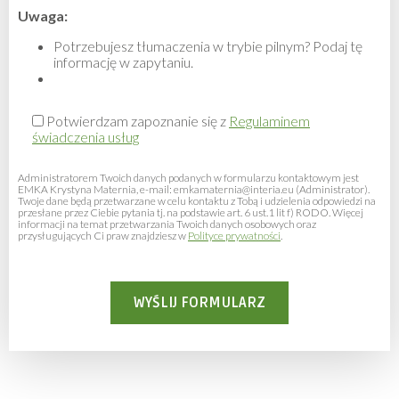
Uwaga:
Potrzebujesz tłumaczenia w trybie pilnym? Podaj tę
informację w zapytaniu.
Potwierdzam zapoznanie się z
Regulaminem
świadczenia usług
Administratorem Twoich danych podanych w formularzu kontaktowym jest
EMKA Krystyna Maternia, e-mail: emkamaternia@interia.eu (Administrator).
Twoje dane będą przetwarzane w celu kontaktu z Tobą i udzielenia odpowiedzi na
przesłane przez Ciebie pytania tj. na podstawie art. 6 ust.1 lit f) RODO. Więcej
informacji na temat przetwarzania Twoich danych osobowych oraz
przysługujących Ci praw znajdziesz w
Polityce prywatności
.