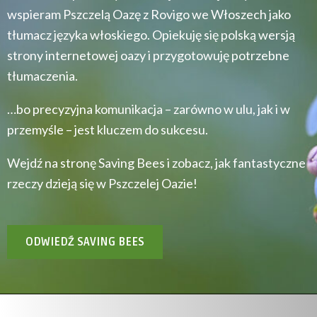
wspieram Pszczelą Oazę z Rovigo we Włoszech jako
tłumacz języka włoskiego. Opiekuję się polską wersją
strony internetowej oazy i przygotowuję potrzebne
tłumaczenia.
…bo precyzyjna komunikacja – zarówno w ulu, jak i w
przemyśle – jest kluczem do sukcesu.
Wejdź na stronę Saving Bees i zobacz, jak fantastyczne
rzeczy dzieją się w Pszczelej Oazie!
ODWIEDŹ SAVING BEES