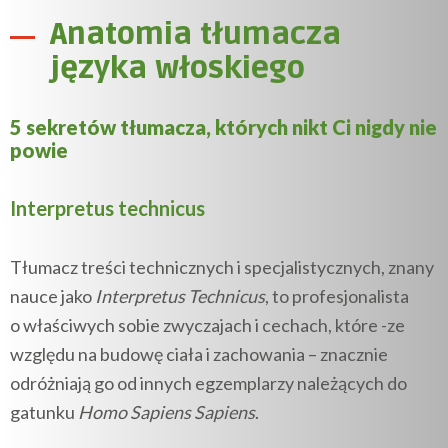
Anatomia tłumacza
języka włoskiego
5 sekretów tłumacza, których nikt Ci nigdy nie
powie
Interpretus technicus
Tłumacz treści technicznych i specjalistycznych, znany
nauce jako
Interpretus Technicus
, to profesjonalista
o właściwych sobie zwyczajach i cechach, które -ze
względu na budowę ciała i zachowania – znacznie
odróżniają go od innych egzemplarzy należących do
gatunku
Homo Sapiens Sapiens
.