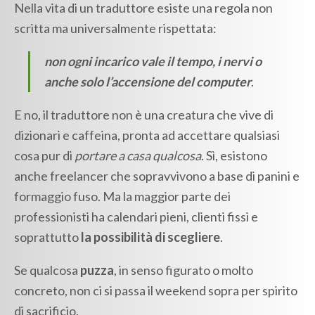
Nella vita di un traduttore esiste una regola non
scritta ma universalmente rispettata:
non ogni incarico vale il tempo, i nervi o
anche solo l’accensione del computer
.
E no, il traduttore non è una creatura che vive di
dizionari e caffeina, pronta ad accettare qualsiasi
cosa pur di
portare a casa qualcosa
. Sì, esistono
anche freelancer che sopravvivono a base di panini e
formaggio fuso. Ma la maggior parte dei
professionisti ha calendari pieni, clienti fissi e
soprattutto
la possibilità di scegliere
.
Se qualcosa
puzza
, in senso figurato o molto
concreto, non ci si passa il weekend sopra per spirito
di sacrificio.