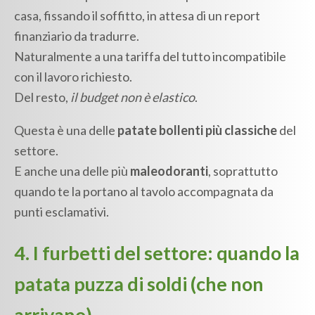
casa, fissando il soffitto, in attesa di un report
finanziario da tradurre.
Naturalmente a una tariffa del tutto incompatibile
con il lavoro richiesto.
Del resto,
il budget non è elastico
.
Questa è una delle
patate bollenti più classiche
del
settore.
E anche una delle più
maleodoranti
, soprattutto
quando te la portano al tavolo accompagnata da
punti esclamativi.
4. I furbetti del settore: quando la
patata puzza di soldi (che non
arrivano)