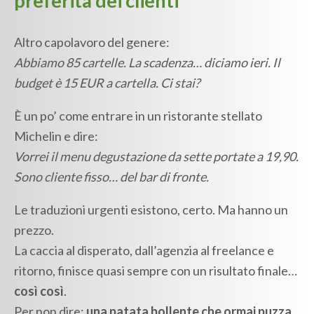
preferita dei clienti
Altro capolavoro del genere:
Abbiamo 85 cartelle. La scadenza… diciamo ieri. Il
budget è 15 EUR a cartella. Ci stai?
È un po’ come entrare in un ristorante stellato
Michelin e dire:
Vorrei il menu degustazione da sette portate a 19,90.
Sono cliente fisso… del bar di fronte.
Le traduzioni urgenti esistono, certo. Ma hanno un
prezzo.
La caccia al disperato, dall’agenzia al freelance e
ritorno, finisce quasi sempre con un risultato finale…
così così
.
Per non dire:
una patata bollente che ormai puzza