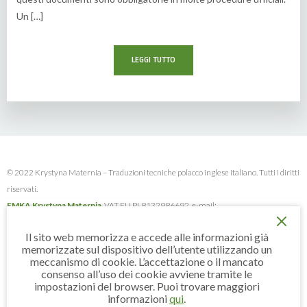
Un […]
LEGGI TUTTO
© 2022 Krystyna Maternia – Traduzioni tecniche polacco inglese italiano. Tutti i diritti
riservati.
EMKA Krystyna Maternia
, VAT EU PL8132986692, e-mail:
emkamaternia@interia.eu
, tel.
+48 691 47 88 89
Il sito web memorizza e accede alle informazioni già
Informativa sulla privacy
memorizzate sul dispositivo dell’utente utilizzando un
meccanismo di cookie. L’accettazione o il mancato
Termini
consenso all’uso dei cookie avviene tramite le
impostazioni del browser. Puoi trovare maggiori
Progettazione e implementazione del sito:
Eager Dots
informazioni
qui
.