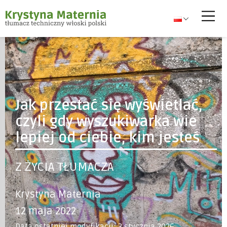
Jak przestać się wyświetlać,
czyli gdy wyszukiwarka wie
lepiej od ciebie, kim jesteś
Z ŻYCIA TŁUMACZA
Krystyna Maternia
12 maja 2022