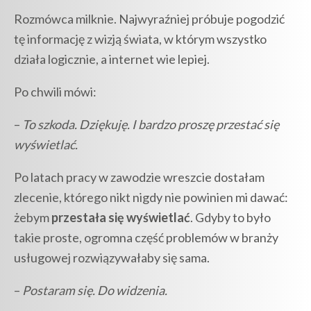
Rozmówca milknie. Najwyraźniej próbuje pogodzić
tę informację z wizją świata, w którym wszystko
działa logicznie, a internet wie lepiej.
Po chwili mówi:
–
To szkoda. Dziękuję. I bardzo proszę przestać się
wyświetlać.
Po latach pracy w zawodzie wreszcie dostałam
zlecenie, którego nikt nigdy nie powinien mi dawać:
żebym
przestała się wyświetlać
. Gdyby to było
takie proste, ogromna część problemów w branży
usługowej rozwiązywałaby się sama.
–
Postaram się. Do widzenia.