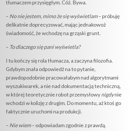
tłumaczem przysięgłym. Cóż. Bywa.
–
No nie jestem, mimo że się wyświetlam
– próbuję
delikatnie doprecyzować, mając jednakowoż
świadomość, że wchodzę na grząski grunt.
–
To dlaczego się pani wyświetla?
I tu kończy się rola tłumacza, a zaczyna filozofia.
Gdybym znała odpowiedź na to pytanie,
prawdopodobnie pracowałabym nad algorytmami
wyszukiwarek, a nie nad dokumentacją techniczną,
w której teoretycznie robot przemysłowy
nigdy
nie
wchodzi w kolizję z drugim. Do momentu, aż ktoś go
faktycznie uruchomi na produkcji.
–
Nie wiem
– odpowiadam zgodnie z prawdą.